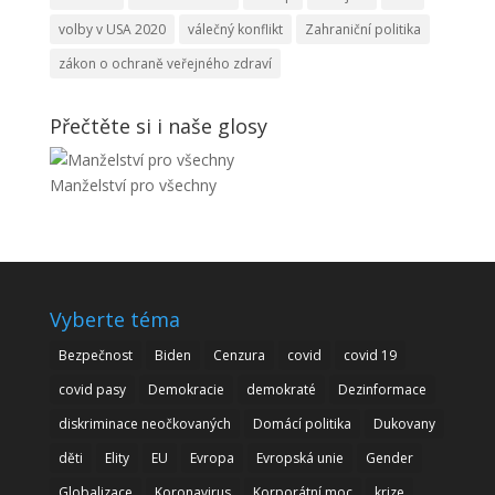
volby v USA 2020
válečný konflikt
Zahraniční politika
zákon o ochraně veřejného zdraví
Přečtěte si i naše glosy
Manželství pro všechny
Vyberte téma
Bezpečnost
Biden
Cenzura
covid
covid 19
covid pasy
Demokracie
demokraté
Dezinformace
diskriminace neočkovaných
Domácí politika
Dukovany
děti
Elity
EU
Evropa
Evropská unie
Gender
Globalizace
Koronavirus
Korporátní moc
krize