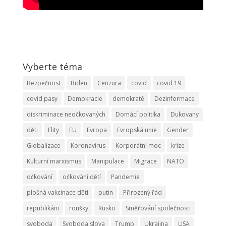
Vyberte téma
Bezpečnost
Biden
Cenzura
covid
covid 19
covid pasy
Demokracie
demokraté
Dezinformace
diskriminace neočkovaných
Domácí politika
Dukovany
děti
Elity
EU
Evropa
Evropská unie
Gender
Globalizace
Koronavirus
Korporátní moc
krize
Kulturní marxismus
Manipulace
Migrace
NATO
očkování
očkování dětí
Pandemie
plošná vakcinace dětí
putin
Přirozený řád
republikáni
roušky
Rusko
Směřování společnosti
svoboda
Svoboda slova
Trump
Ukrajina
USA