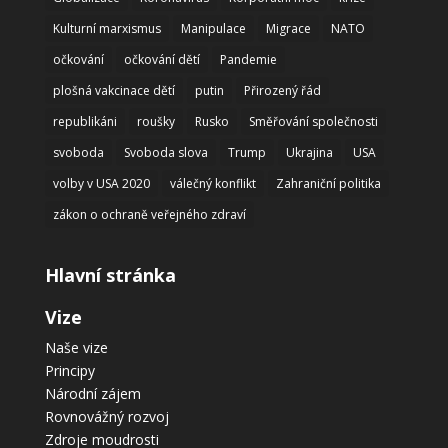
Kulturní marxismus
Manipulace
Migrace
NATO
očkování
očkování dětí
Pandemie
plošná vakcinace dětí
putin
Přirozený řád
republikáni
roušky
Rusko
Směřování společnosti
svoboda
Svoboda slova
Trump
Ukrajina
USA
volby v USA 2020
válečný konflikt
Zahraniční politika
zákon o ochraně veřejného zdraví
Hlavní stránka
Vize
Naše vize
Principy
Národní zájem
Rovnovážný rozvoj
Zdroje moudrosti