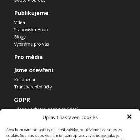
Publikujeme
Videa
Stanoviska Hnutí
Blogy
Vybíráme pro vás
Pro média
Jsme otevřeni
Ke stažení
Transparentní účty
GDPR
Zásady ochrany osobních údajů
Zásady používání cookies
Upravit nastavení cookies
Abychom vám poskytli ty nejlepší zážitky, používáme tzv. soubory
cookie. Souhlas s cookie nám umožní zpracovávat údaje, jako je