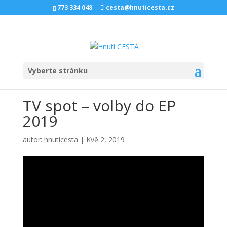
773 334 048
cesta@hnuticesta.cz
Vyberte stránku
TV spot – volby do EP
2019
autor:
hnuticesta
|
Kvě 2, 2019