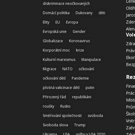
Len
diskriminace neočkovaných
Oldř
Domácí politika
Dukovany
děti
Jaro
Zden
Elity
EU
Evropa
Alen
Evropská unie
Gender
Vol
Globalizace
Koronavirus
Zdra
Korporátní moc
krize
Prá
Eko
Kulturní marxismus
Manipulace
Bez
Migrace
NATO
očkování
Re
očkování dětí
Pandemie
Fina
plošná vakcinace dětí
putin
Prác
Přirozený řád
republikáni
Míst
roušky
Rusko
Prům
Škol
Směřování společnosti
svoboda
Vnit
Svoboda slova
Trump
Zahr
Ukrajina
USA
volby v USA 2020
Zdra