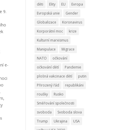
děti
Elity
EU
Evropa
e 9.
Evropská unie
Gender
Globalizace
Koronavirus
šího
ek
Korporátní moc
krize
.
Kulturní marxismus
Manipulace
Migrace
k
NATO
očkování
ní e-
očkování dětí
Pandemie
plošná vakcinace dětí
putin
moci
po
Přirozený řád
republikáni
.
roušky
Rusko
ám,
Směřování společnosti
ky
svoboda
Svoboda slova
ím
Trump
Ukrajina
USA