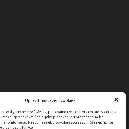
Upravit nastavení cookies
 poskytli ty nejlepší zážitky, používáme tzv. soubory cookie. Souhlas s
umožní zpracovávat údaje, jako je chování při procházení nebo
D na tomto webu. Nesouhlas nebo odvolání souhlasu může nepříznivě
té vlastnosti a funkce.