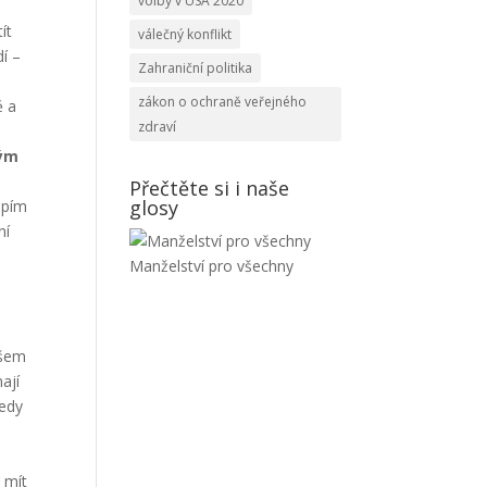
volby v USA 2020
ít
válečný konflikt
dí –
Zahraniční politika
zákon o ochraně veřejného
ě a
zdraví
ným
Přečtěte si i naše
glosy
upím
ní
Manželství pro všechny
všem
ají
tedy
 mít