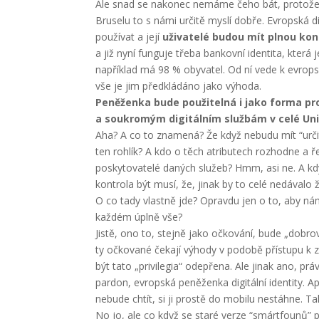
Ale snad se nakonec nemáme čeho bát, protože na
Bruselu to s námi určitě myslí dobře. Evropská di
používat a její
uživatelé budou mít plnou kon
a již nyní funguje třeba bankovní identita, která
například má 98 % obyvatel. Od ní vede k evrops
vše je jim předkládáno jako výhoda.
Peněženka bude použitelná i jako forma pro
a soukromým digitálním službám v celé Uni
Aha? A co to znamená? Že když nebudu mít “urči
ten rohlík? A kdo o těch atributech rozhodne a ř
poskytovatelé daných služeb? Hmm, asi ne. A kdy
kontrola být musí, že, jinak by to celé nedávalo 
O co tady vlastně jde? Opravdu jen o to, aby nám 
každém úplně vše?
Jistě, ono to, stejně jako očkování, bude „dobro
ty očkované čekají výhody v podobě přístupu 
být tato „privilegia“ odepřena. Ale jinak ano, p
pardon, evropská peněženka digitální identity. Apli
nebude chtít, si ji prostě do mobilu nestáhne. Ta
No jo, ale co když se staré verze “smártfounů” 