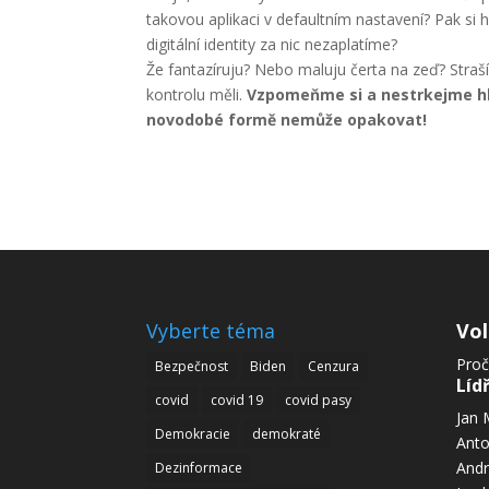
takovou aplikaci v defaultním nastavení? Pak si
digitální identity za nic nezaplatíme?
Že fantazíruju? Nebo maluju čerta na zeď? Straší
kontrolu měli.
Vzpomeňme si a nestrkejme hl
novodobé formě nemůže opakovat!
Vyberte téma
Vo
Proč
Bezpečnost
Biden
Cenzura
Líd
covid
covid 19
covid pasy
Jan 
Demokracie
demokraté
Anto
Andr
Dezinformace