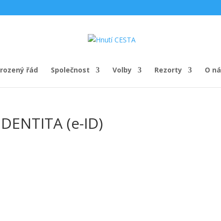
irozený řád
Společnost
Volby
Rezorty
O ná
DENTITA (e-ID)