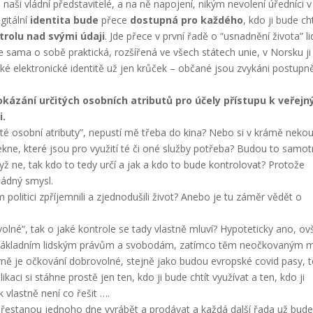
ši vládní představitelé, a na ně napojení, nikým nevolení úředníci v
gitální
identita bude
přece
dostupná pro každého
, kdo ji bude cht
trolu nad svými údaji
. Jde přece v první řadě o “usnadnění života” li
 je sama o sobě praktická, rozšířená ve všech státech unie, v Norsku ji
ké elektronické identitě už jen krůček – občané jsou zvykáni postupn
kázání určitých osobních atributů pro účely přístupu k veřej
i.
té osobní atributy”, nepustí mě třeba do kina? Nebo si v krámě neko
ekne, které jsou pro využití té či oné služby potřeba? Budou to samot
ž ne, tak kdo to tedy určí a jak a kdo to bude kontrolovat? Protože
žádný smysl.
politici zpříjemnili a zjednodušili život? Anebo je tu záměr vědět o
volné“, tak o jaké kontrole se tady vlastně mluví? Hypoteticky ano, o
k základním lidským právům a svobodám, zatímco těm neočkovaným m
rávně je očkování dobrovolné, stejně jako budou evropské covid pasy, 
kaci si stáhne prostě jen ten, kdo ji bude chtít využívat a ten, kdo ji
k vlastně není co řešit ….
přestanou jednoho dne vyrábět a prodávat a každá další řada už bude