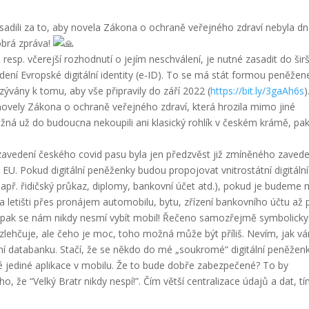
dili za to, aby novela Zákona o ochraně veřejného zdraví nebyla dn
obrá zpráva!
resp. včerejší rozhodnutí o jejím neschválení, je nutné zasadit do šir
dení Evropské digitální identity (e-ID). To se má stát formou peněžen
yzývány k tomu, aby vše připravily do září 2022 (
https://bit.ly/3gaAh6s
)
é novely Zákona o ochraně veřejného zdraví, která hrozila mimo jiné
žná už do budoucna nekoupili ani klasický rohlík v českém krámě, pa
zavedení českého covid pasu byla jen předzvěst již zmíněného zavede
. EU. Pokud digitální peněženky budou propojovat vnitrostátní digitální
(např. řidičský průkaz, diplomy, bankovní účet atd.), pokud je budeme 
a letišti přes pronájem automobilu, bytu, zřízení bankovního účtu až 
i, pak se nám nikdy nesmí vybít mobil! Řečeno samozřejmě symbolicky
zlehčuje, ale čeho je moc, toho možná může být příliš. Nevím, jak v
í databanku. Stačí, že se někdo do mé „soukromé“ digitální peněžen
 jediné aplikace v mobilu. Že to bude dobře zabezpečené? To by
že “Velký Bratr nikdy nespí!”. Čím větší centralizace údajů a dat, t