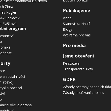
Buďte v obraze
ka Zimmermannová Bolcková
ich Zima
Publikujeme
slav Kugler
ěk Sedláček
Videa
a Flašková
Stanoviska Hnutí
ební program
Blogy
Vybíráme pro vás
votnictví
vo
Pro média
nomika
pečnost
Jsme otevřeni
zorty
Ke stažení
Transparentní účty
nce
e a sociální věci
GDPR
ní rozvoj
Zásady ochrany osobních úda
ysl a obchod
Zásady používání cookies
ství
ro
aniční věci a obrana
votnictví