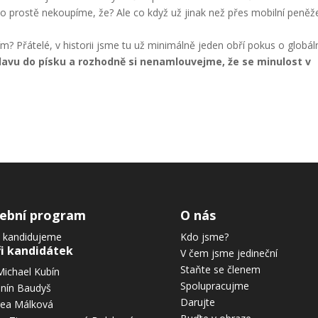
 ho prostě nekoupíme, že? Ale co když už jinak než přes mobilní peně
m? Přátelé, v historii jsme tu už minimálně jeden obří pokus o globál
avu do písku a rozhodně si nenamlouvejme, že se minulost v
lební program
O nás
 kandidujeme
Kdo jsme?
ři kandidátek
V čem jsme jedineční
Staňte se členem
Michael Kubín
Spolupracujme
nín Baudyš
Darujte
ea Málková