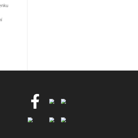
ženku
ní