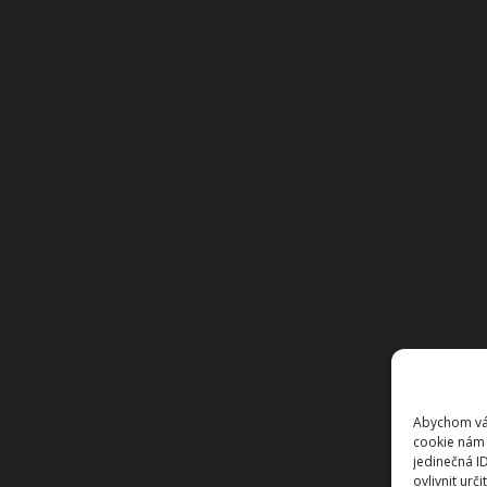
Abychom vám
cookie nám 
jedinečná I
ovlivnit urči