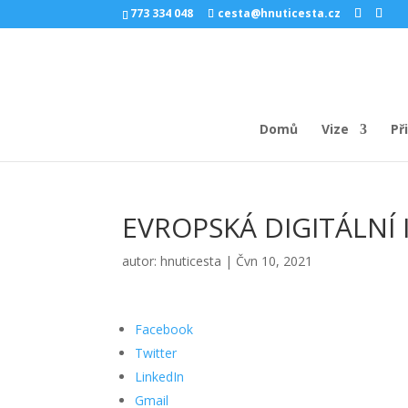
773 334 048
cesta@hnuticesta.cz
Domů
Vize
Př
EVROPSKÁ DIGITÁLNÍ I
autor:
hnuticesta
|
Čvn 10, 2021
Facebook
Twitter
LinkedIn
Gmail