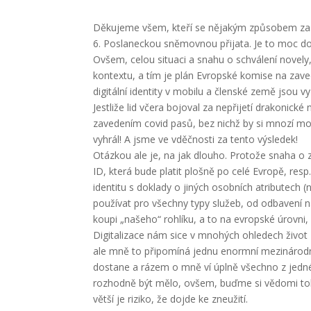
Děkujeme všem, kteří se nějakým způsobem zasa
6. Poslaneckou sněmovnou přijata. Je to moc d
Ovšem, celou situaci a snahu o schválení novely, 
kontextu, a tím je plán Evropské komise na zave
digitální identity v mobilu a členské země jsou v
Jestliže lid včera bojoval za nepřijetí drakonick
zavedením covid pasů, bez nichž by si mnozí mo
vyhrál! A jsme ve vděčnosti za tento výsledek!
Otázkou ale je, na jak dlouho. Protože snaha o 
ID, která bude platit plošně po celé Evropě, resp
identitu s doklady o jiných osobních atributech 
používat pro všechny typy služeb, od odbavení n
koupi „našeho“ rohlíku, a to na evropské úrovn
Digitalizace nám sice v mnohých ohledech život 
ale mně to připomíná jednu enormní mezinárodn
dostane a rázem o mně ví úplně všechno z jedné
rozhodně být mělo, ovšem, buďme si vědomi toho, 
větší je riziko, že dojde ke zneužití.