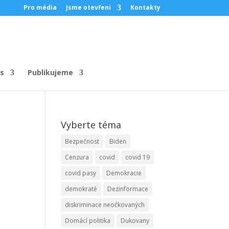
Pro média
Jsme otevřeni
Kontakty
s
Publikujeme
Vyberte téma
Bezpečnost
Biden
Cenzura
covid
covid 19
covid pasy
Demokracie
demokraté
Dezinformace
diskriminace neočkovaných
Domácí politika
Dukovany