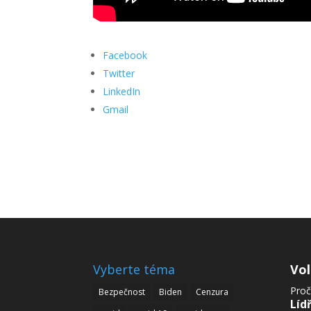
Facebook
Twitter
LinkedIn
Gmail
Vyberte téma
Vo
Proč
Bezpečnost
Biden
Cenzura
Líd