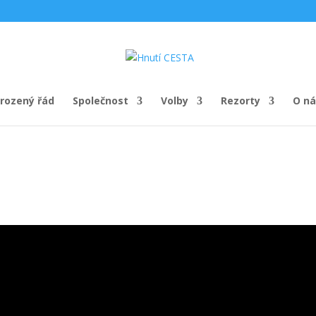
irozený řád
Společnost
Volby
Rezorty
O ná