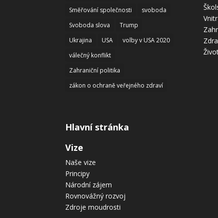
Škol
Směřování společnosti
svoboda
Vnit
Svoboda slova
Trump
Zahr
Ukrajina
USA
volby v USA 2020
Zdra
Živo
válečný konflikt
Zahraniční politika
zákon o ochraně veřejného zdraví
Hlavní stránka
Vize
Naše vize
Principy
Národní zájem
Rovnovážný rozvoj
Zdroje moudrosti