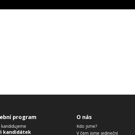
lební program
O nás
 kandidujeme
Kdo jsme?
ři kandidátek
V čem jsme jedineční