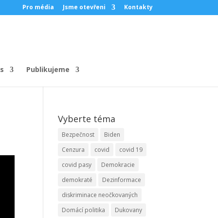
Pro média
Jsme otevřeni
Kontakty
s
Publikujeme
Vyberte téma
Bezpečnost
Biden
Cenzura
covid
covid 19
covid pasy
Demokracie
demokraté
Dezinformace
diskriminace neočkovaných
Domácí politika
Dukovany