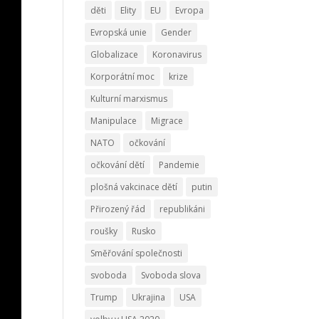
děti
Elity
EU
Evropa
Evropská unie
Gender
Globalizace
Koronavirus
Korporátní moc
krize
Kulturní marxismus
Manipulace
Migrace
NATO
očkování
očkování dětí
Pandemie
plošná vakcinace dětí
putin
Přirozený řád
republikáni
roušky
Rusko
Směřování společnosti
svoboda
Svoboda slova
Trump
Ukrajina
USA