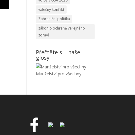
volby v USA 2020
válečný konflikt
Zahraniční politika
zákon o ochraně veřejného
zdraví
Přečtěte si i naše
glosy
Manželství pro všechny