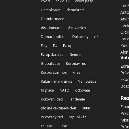
covid
covid 19
covid pasy
Jan 
Demokracie
demokraté
Anto
Andr
Dezinformace
Len
diskriminace neočkovaných
Oldř
Domácí politika
Dukovany
děti
Jaro
Zden
Elity
EU
Evropa
Alen
Evropská unie
Gender
Vol
Globalizace
Koronavirus
Zdra
Korporátní moc
krize
Prá
Eko
Kulturní marxismus
Manipulace
Bez
Migrace
NATO
očkování
Re
očkování dětí
Pandemie
Fina
plošná vakcinace dětí
putin
Prác
Přirozený řád
republikáni
Míst
roušky
Rusko
Prům