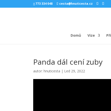
773 334 048
cesta@hnuticesta.cz
Domů
Vize
Př
Panda dál cení zuby
autor:
hnuticesta
|
Led 29, 2022