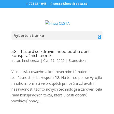
773 334 048
cesta@hnuticesta.cz
Vyberte stránku
5G – hazard se zdravím nebo pouhá oběť
konspiračních teorií?
autor:
hnuticesta
|
Čvn 29, 2020
|
Stanoviska
Velmi diskutovaným a kontroverzním tématem
současnosti je bezesporu 5G. Na tomto poli se vyrojilo
mnoho informací ve prospěch přínosů a zdravotní
nezávadnosti těchto nových technologií a zároveň celá
řada konspiračních textů, které v části občanů
vyvolávají obavy,...