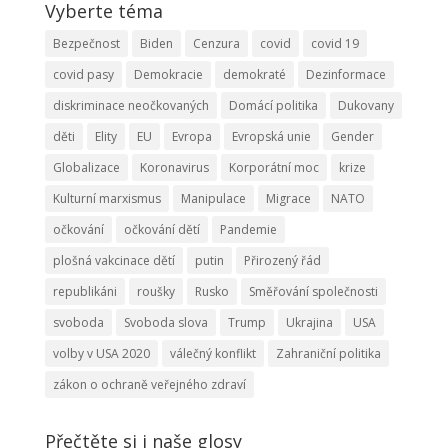
Vyberte téma
Bezpečnost
Biden
Cenzura
covid
covid 19
covid pasy
Demokracie
demokraté
Dezinformace
diskriminace neočkovaných
Domácí politika
Dukovany
děti
Elity
EU
Evropa
Evropská unie
Gender
Globalizace
Koronavirus
Korporátní moc
krize
Kulturní marxismus
Manipulace
Migrace
NATO
očkování
očkování dětí
Pandemie
plošná vakcinace dětí
putin
Přirozený řád
republikáni
roušky
Rusko
Směřování společnosti
svoboda
Svoboda slova
Trump
Ukrajina
USA
volby v USA 2020
válečný konflikt
Zahraniční politika
zákon o ochraně veřejného zdraví
Přečtěte si i naše glosy