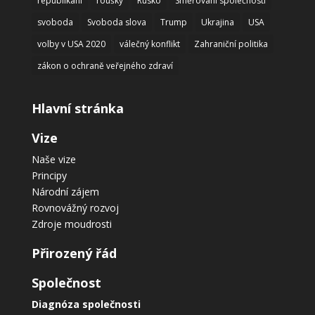
republikáni
roušky
Rusko
Směřování společnosti
svoboda
Svoboda slova
Trump
Ukrajina
USA
volby v USA 2020
válečný konflikt
Zahraniční politika
zákon o ochraně veřejného zdraví
Hlavní stránka
Vize
Naše vize
Principy
Národní zájem
Rovnovážný rozvoj
Zdroje moudrosti
Přirozený řád
Společnost
Diagnóza společnosti