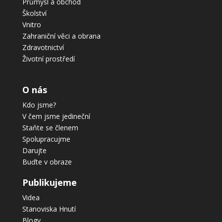
Průmysl a obchod
Školství
Vnitro
Zahraniční věci a obrana
Zdravotnictví
Životní prostředí
O nás
Kdo jsme?
V čem jsme jedineční
Staňte se členem
Spolupracujme
Darujte
Buďte v obraze
Publikujeme
Videa
Stanoviska Hnutí
Blogy