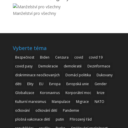
Manželství pro všechny
Vyberte téma
Bezpečnost
Biden
Cenzura
covid
covid 19
covid pasy
Demokracie
demokraté
Dezinformace
diskriminace neočkovaných
Domácí politika
Dukovany
děti
Elity
EU
Evropa
Evropská unie
Gender
Globalizace
Koronavirus
Korporátní moc
krize
Kulturní marxismus
Manipulace
Migrace
NATO
očkování
očkování dětí
Pandemie
plošná vakcinace dětí
putin
Přirozený řád