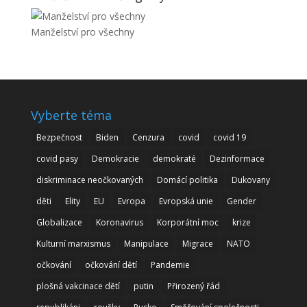
Manželství pro všechny
Vyberte téma
Bezpečnost
Biden
Cenzura
covid
covid 19
covid pasy
Demokracie
demokraté
Dezinformace
diskriminace neočkovaných
Domácí politika
Dukovany
děti
Elity
EU
Evropa
Evropská unie
Gender
Globalizace
Koronavirus
Korporátní moc
krize
Kulturní marxismus
Manipulace
Migrace
NATO
očkování
očkování dětí
Pandemie
plošná vakcinace dětí
putin
Přirozený řád