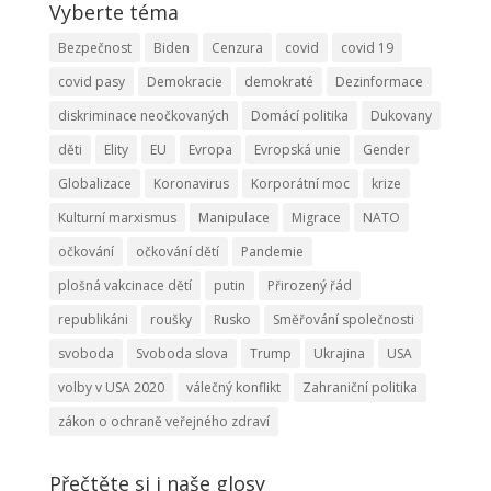
Vyberte téma
Bezpečnost
Biden
Cenzura
covid
covid 19
covid pasy
Demokracie
demokraté
Dezinformace
diskriminace neočkovaných
Domácí politika
Dukovany
děti
Elity
EU
Evropa
Evropská unie
Gender
Globalizace
Koronavirus
Korporátní moc
krize
Kulturní marxismus
Manipulace
Migrace
NATO
očkování
očkování dětí
Pandemie
plošná vakcinace dětí
putin
Přirozený řád
republikáni
roušky
Rusko
Směřování společnosti
svoboda
Svoboda slova
Trump
Ukrajina
USA
volby v USA 2020
válečný konflikt
Zahraniční politika
zákon o ochraně veřejného zdraví
Přečtěte si i naše glosy