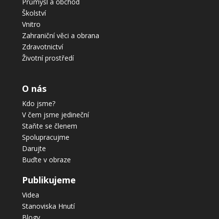
Průmysl a obchod
Školství
Vnitro
Zahraniční věci a obrana
Zdravotnictví
Životní prostředí
O nás
Kdo jsme?
V čem jsme jedineční
Staňte se členem
Spolupracujme
Darujte
Buďte v obraze
Publikujeme
Videa
Stanoviska Hnutí
Blogy