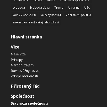
republikáni
roušky
Rusko
Směřování společnosti
svoboda
Svoboda slova
Trump
Ukrajina
USA
volby v USA 2020
válečný konflikt
Zahraniční politika
zákon o ochraně veřejného zdraví
Hlavní stránka
Vize
Naše vize
Principy
Národní zájem
Rovnovážný rozvoj
Zdroje moudrosti
Přirozený řád
Společnost
Diagnóza společnosti