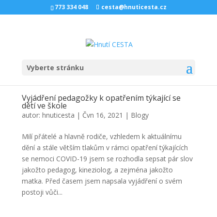
773 334 048
cesta@hnuticesta.cz
Vyberte stránku
Vyjádření pedagožky k opatřením týkající se
dětí ve škole
autor:
hnuticesta
|
Čvn 16, 2021
|
Blogy
Milí přátelé a hlavně rodiče, vzhledem k aktuálnímu
dění a stále větším tlakům v rámci opatření týkajících
se nemoci COVID-19 jsem se rozhodla sepsat pár slov
jakožto pedagog, kineziolog, a zejména jakožto
matka. Před časem jsem napsala vyjádření o svém
postoji vůči...